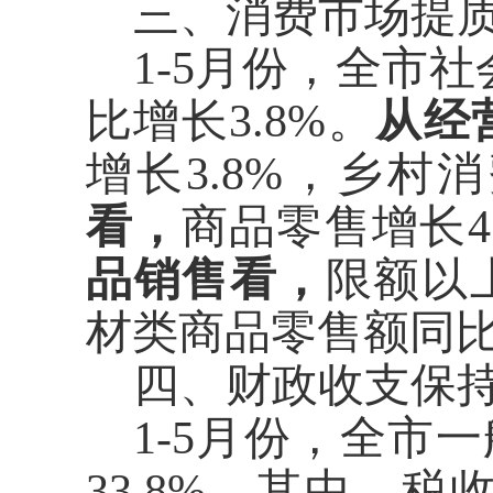
三、消费市场提
1-5月份
，全市社
比增长
3.8
%
。
从经
增长
3.8
%，乡村消
看，
商品零售
增长
4
品销售看，
限额以
材类
商品零售额
同
四、财政收支保
1-5月份
，全市
一
33.8
%
。
其中，税