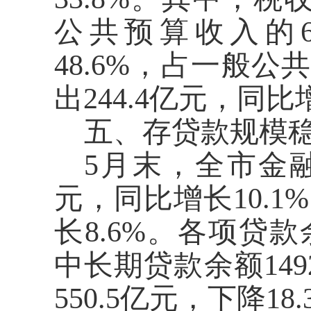
公共预算收入的
48.6
%
，
占一般公
出
244.4
亿元，同比
五、存贷
款
规模
5
月末，
全市
金
元，同比增长
10.1
%
长
8.6
%
。
各项贷款
中长期贷款余额
149
550.5
亿元，
下降
18.