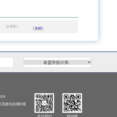
分享到：
【
关闭
】
039
区党政综合楼D座
关注我们
移动版