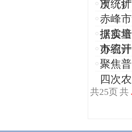
市统计
次（扩
赤峰市
抓实培
据质量
市统计
办召开
聚焦普
四次农
共
25
页
共