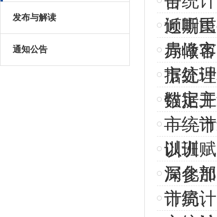
市统计
告
发布与解读
倾听民
近期重
赤峰市
局做客
通知公告
市统计
据处理
锚定主
数据开
市统计
——市
以训赋
训班
深化部
局参加
市统计
计局、