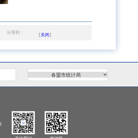
分享到：
【
关闭
】
座