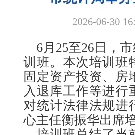
2026-06-30 16
6
月
2
5至26
日，市
训班。
本次
培训班
固
定资产投资
、
房
入退库工作
等进行
对统计法律法规进
心主任衡振华
出席
培训班
总结
了当