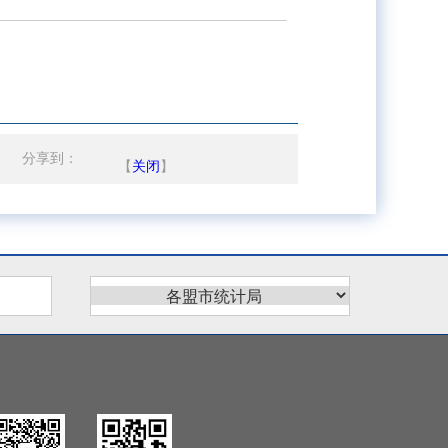
分享到：
【
关闭
】