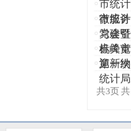
市统计
市统计
微服务
党建引
习会暨
赤峰市
机关党
迎新纳
第一次
统计局
共
3
页