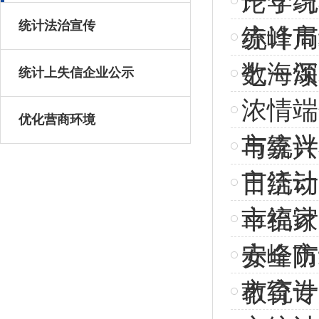
严守统
论学习
统计法治宣传
赤峰市
统计局
数海深
七一颂
统计上失信企业公示
浓情端
优化营商环境
市统计
与嘉兴
市统计
日活动
市统计
幸福家
赤峰市
安全防
市统计
教育专